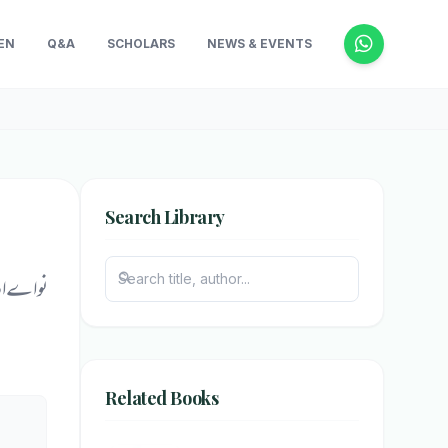
EN
Q&A
SCHOLARS
NEWS & EVENTS
Search Library
نواے ادب]
Related Books