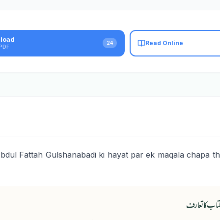
load
Read Online
24
PDF
ul Fattah Gulshanabadi ki hayat par ek maqala chapa th
تاب کا تعارف