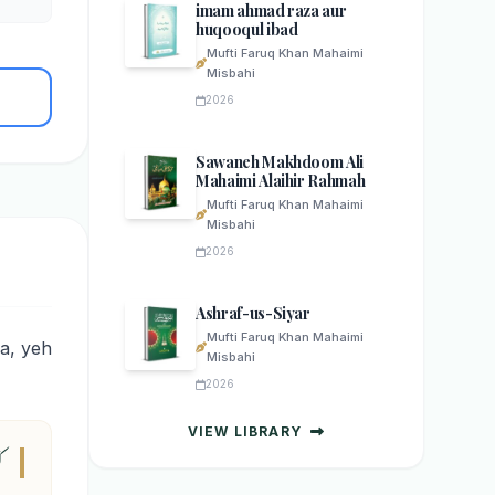
imam ahmad raza aur
huqooqul ibad
Mufti Faruq Khan Mahaimi
Misbahi
2026
Sawaneh Makhdoom Ali
Mahaimi Alaihir Rahmah
Mufti Faruq Khan Mahaimi
Misbahi
2026
Ashraf-us-Siyar
Mufti Faruq Khan Mahaimi
a, yeh
Misbahi
2026
VIEW LIBRARY
ک