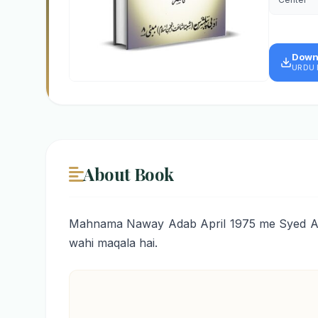
Down
URDU 
About Book
Mahnama Naway Adab April 1975 me Syed Abd
wahi maqala hai.