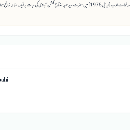
یل 1975] میں حضرت سید عبدالفتاح گلشن آبادی کی حیات پر ایک مقالہ شائع ہوا تھا یہ وہی مقالہ ہے۔
bahi