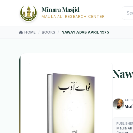
Minara Masjid
MAULA ALI RESEARCH CENTER
HOME
/
BOOKS
/
NAWAY ADAB APRIL 1975
Nawa
AUT
Muf
PUBLISHE
Maula Ali
Center