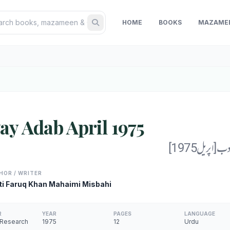
HOME
BOOKS
MAZAME
y Adab April 1975
 [اپریل 1975
HOR / WRITER
ti Faruq Khan Mahaimi Misbahi
R
YEAR
PAGES
LANGUAGE
 Research
1975
12
Urdu