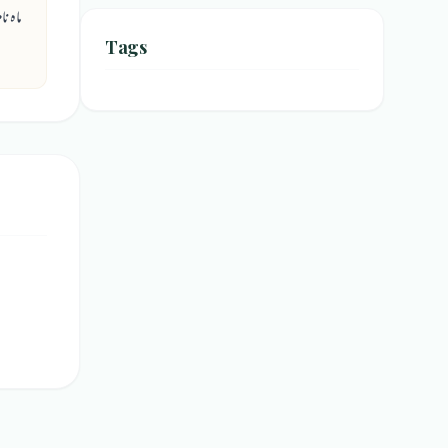
ماہ نامہ نواے ادب [اپر
Tags