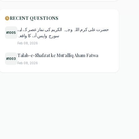
RECENT QUESTIONS
حضرت علی کرم اللہ وجہہ الکریم کی نماز عصر کے لیے
#1005
سورج واپس آنے کا واقعہ
Feb 08, 2026
Talab-e-Shafa‘at ke Mut‘alliq Aham Fatwa
#1003
Feb 08, 2026