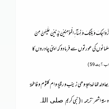
ْ لِّاَزْوَاجِكَ وَ بَنٰتِكَ وَ نِسَآءِ الْمُؤْمِنِیْنَ یُدْنِیْنَ عَلَیْهِنَّ مِنْ
لمانوں کی عورتوں سے فرمادو کہ اپنی چادروں کا
بعا
ولدتھا خدیجۃ
وھی زینب
و رقیۃ و ام کلثوم و فاطمۃ
ہ ستۃ اشھر
“ترجمہ:( نبی کریم
صلی اللہ