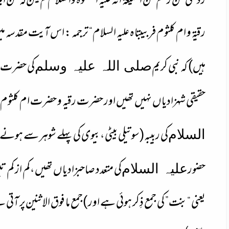
رد علٰی من زعم من الشیعۃ انہ علیہ الصلٰوۃ والسلام لم یکن لہ من البن
رقیۃ و ام کلثوم فربیبتاہ علیہ السلام
“ ترجمہ : اس آیت مقدسہ 
ہیں) کہ نبی کریم
کی حضرت فا
صلی اللہ علیہ وسلم
حقیقی شہزادیاں نہیں تھیں اور حضرت رقیہ و حضرت ام کلثوم
کی ربیبہ
(سوتیلی بیٹی ،بیوی کی پہلے شوہر سے ہونے
السلام
حضور
کی متعدد صاحبزادیاں تھیں ،کم از کم
علیہ السلام
یعنی “بنت” کی جمع ذِکر ہوئی ہے اور )
جمع ما فوق الاثنین
پر آتی 