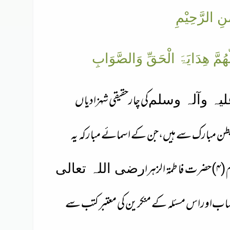
نِ الرَّحِیْمِ
ٰھُمَّ ھِدَایَۃَ الْحَقِّ وَالصَّوَابِ
کی چارحقیقی شہزادیاں
لیہ وآلہ وسلم
ن مبارک سے ہیں،جن کے اسمائے مبارکہ یہ
رضی اللہ تعالی
نساب
اور
اس مسئلہ کے منکرین کی معتبر کتب سے