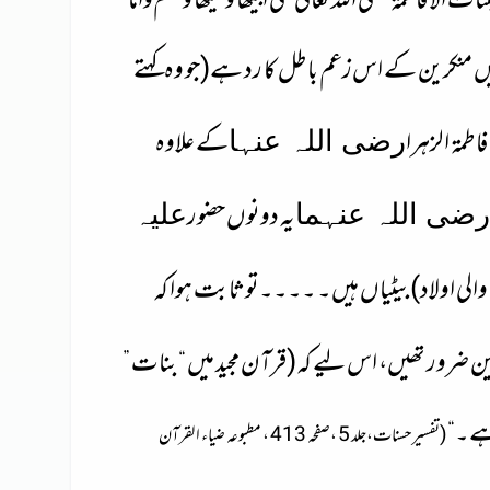
ات الا فاطمۃ صلی اللہ تعالٰی علٰی ابیھا وعلیھا وسلم
واما
میں منکرین کے اس
زعم باطل کا رد ہے
(جو وہ کہتے
طمۃ الزہرا
کے علاوہ
رضی اللہ عنہا
یہ دونوں حضور
رضی اللہ عنہما
علیہ
 والی اولاد)بیٹیاں ہیں۔ ۔۔۔۔تو ثابت ہوا کہ
 تین ضرور تھیں، اس لیے کہ
(قرآن مجید میں “بنات ”
ہے۔“
(تفسیر حسنات،جلد 5 ،صفحہ 413 ، مطبوعہ ضیاء القرآن