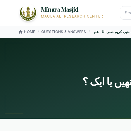
Minara Masjid
MAULA ALI RESEARCH CENTER
یم صلی اللہ علیہ…
/
QUESTIONS & ANSWERS
/
HOME
یں یا ایک ؟