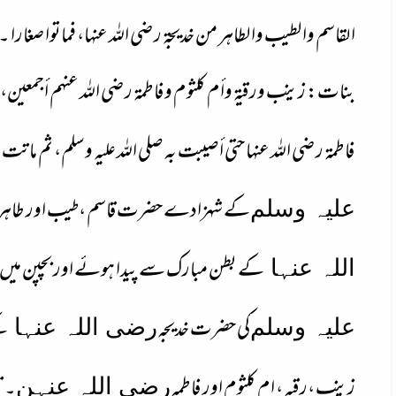
القاسم والطيب والطاهر من خديجة رضي اللہ عنها، فماتوا صغارا 
بنات: زينب ورقية وأم كلثوم وفاطمة رضي اللہ عنهم أجمعين، 
فاطمة رضي اللہ عنها حتى أصيبت به صلى اللہ عليه وسلم، ثم ماتت ب
کے شہزادے حضرت
قاسم ،طیب اور طاہر
علیہ وسلم
کے بطن مبارک سے پیدا ہوئے اور بچپن میں 
اللہ عنہا
کی حضرت خدیجہ
کے
علیہ وسلم
رضی اللہ عنہا
زینب ،رقیہ ، ام کلثوم اور فاطمہ
۔تی
رضی اللہ عنہن