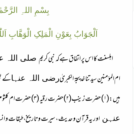
بِسْمِ اللہِ الرَّحْمٰ
اَلْجَوَابُ بِعَوْنِ الْمَلِکِ الْوَھَّابِ اَللّ
اہلسنت کا اس پر اتفاق ہےکہ نبی کریم
صلی اللہ ع
ام
المؤمنین سیدتنا خدیجۃ الکبریٰ
کے بط
رضی اللہ عنہا
ہیں:(۱) حضرت زینب(۲)حضرت رقیہ (۳) حضرت ام کلثوم (۴)حضرت فا طمۃ الزہرا
اور یہ
قرآن و حدیث ، سیرت وتاریخ،
طبقات و ا
عنہن