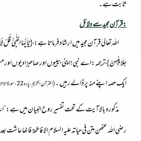
ثابت
ہے۔
قرآن مجید سے دلائل:
اللہ تعالیٰ قرآن مجید میں ارشاد فرماتا ہے:﴿
یٰۤاَیُّهَا النَّبِیُّ قُل
جَلَابِیْبِهِنَّ﴾
ترجمہ:اے نبی !اپنی بیبیوں اور صاحبزادیو ں اور مس
ایک حصہ اپنے منہ پر ڈالے رہیں ۔
(القرآن الکریم ،پارہ
22 ،سورۃ الاحزاب ،آیت 59 )
مذکورہ بالا آیت کے تحت تفسیر روح البیان میں ہے:”
ار
رضی اللہ عنھن متن فی حیاتہ علیہ السلام الا فاطمۃ فانھا عاشت بعد