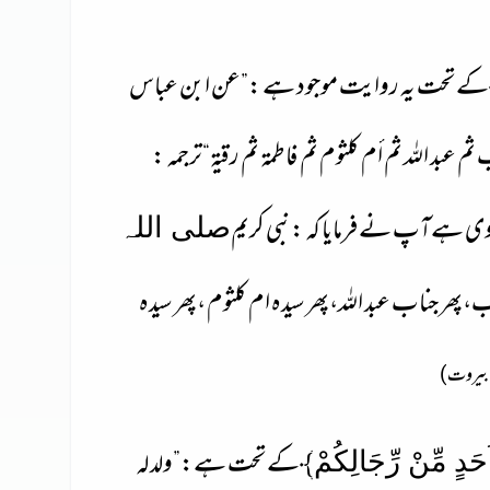
کے تحت یہ روایت موجود ہے :”
عن ابن عباس
م عبد اللہ ثم أم كلثوم ثم فاطمة ثم رقية
“
ترجمہ :
وی ہے
آپ نے فرمایا کہ :
نبی کریم
صلی اللہ
نب
،پھر جناب عبد اللہ،
پھر سیدہ ام کلثوم ،پھر سیدہ
ر ،بیروت)
﴾
کے تحت ہے:”
ولد له
َدٍ مِّنْ رِّجَالِكُمْ