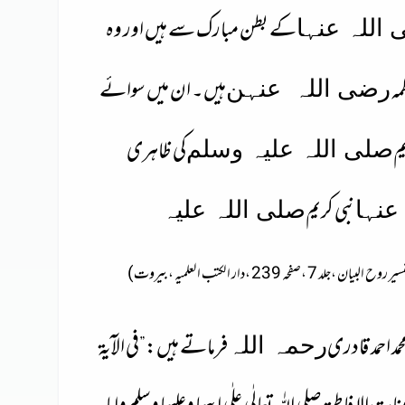
کے بطن مبارک سے ہیں اور وہ
اللہ عنہا
مہ
ہیں۔ ان میں سوائے
رضی اللہ
عنہن
م
کی ظاہری
صلی اللہ علیہ وسلم
نبی کریم
عنہا
صلی اللہ علیہ
وح البیان ،جلد 7 ،صفحہ 239 ،دار الکتب العلمیہ ،بیروت)
مد احمد قادری
فرماتے ہیں:”
فی الآیۃ
رحمہ اللہ