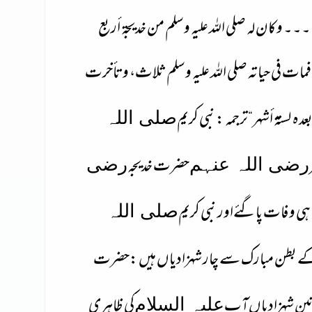
۔۔۔۔ وكان له صلى اللہ عليه وسلم من خديجة أربع
فمات في حياته صلى اللہ عليه وسلم ثلاث، وتأخرت
عده لستة أشهر
“
ترجمہ : نبی کریم
صلی اللہ
حضرت خدیجہ
رضی اللہ عنہم
رضی
ہی وفات پا گئے
اور نبی کریم
صلی اللہ
 بطن مبارک سے چار شہزادیاں ہیں :حضرت
ن شہزادیاں
آپ
کی ظاہری
علیہ السلام