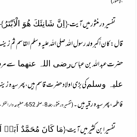
،لاھور)
تفسیر در منثور میں آیت ﴿
﴾
اِنَّ شَانِئَكَ هُوَ الْاَبْتَرُ
قال: كان أكبر ولد رسول اللہ صلى اللہ عليه وسلم القاسم ثم زينب ث
حضرت
عبد اللہ بن عباس
سے مر
رضی اللہ عنھما
کی بڑی اولاد حضرت قاسم ہیں،
پھر سیدہ زی
علیہ وسلم
فاطمہ،
پھر سیدہ رقیہ
ہیں۔
(تفسیر در منثور،جلد8 ،صفحہ 652
،
مطبوعہ دار الفک
تفسیر ابن کثیر میں آیت
﴿
مَا كَانَ مُحَمَّدٌ اَبَاۤ اَح