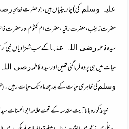
کی) چار بیٹیاں ہیں، جو حضرت خدیجہ
علیہ وسلم
رضی 
حضرت
زینب ،حضرت رقیہ ،حضرت ام کلثوم
اور حضرت فاط
سیدہ فاطمہ
کے
سب شہزادیاں
نبی کری
رضی اللہ عنہا
حیات میں ہی پردہ فرما گئی تھیں اور سیدہ فاطمہ
رضی اللہ 
کی ظاہری حیات کے
بعد چھ ماہ تک حیات رہیں ۔
وسلم
(تفسیر ر
نیزمذکورہ بالا آیت مقدسہ کے تحت
علامہ ابو الحسنات سیدمح