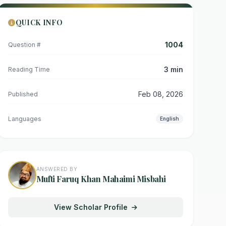
QUICK INFO
1004
Question #
3 min
Reading Time
Feb 08, 2026
Published
Languages
English
ANSWERED BY
Mufti Faruq Khan Mahaimi Misbahi
View Scholar Profile