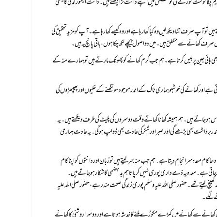
 کھانے سے متعلق ہیں۔میں دو اصول پیچھے لکھ چکاہوں، باقی پانچ یہ ہیں۔
نے لگے۔