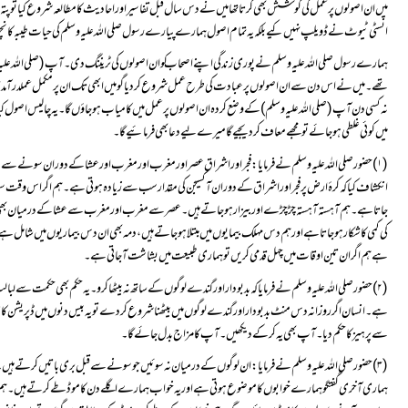
انسٹی ٹیوٹ نے ڈویلپ نہیں کیے بلکہ یہ تمام اصول ہمارے پیارے رسول صلی اللہ علیہ وسلم کی حیات طیبہ کا نچوڑ
میں کوئی غلطی ہو جائے تو مجھے معاف کر دیجیے گا میرے لیے دعا بھی فرمائیے گا۔
ہے ہم اگر ان تین اوقات میں چہل قدمی کریں تو ہماری طبیعت میں بشاشت آ جاتی ہے ۔
سے پرہیز کا حکم دیا۔آپ بھی یہ کر کے دیکھیں۔ آپ کا مزاج بدل جائے گا۔