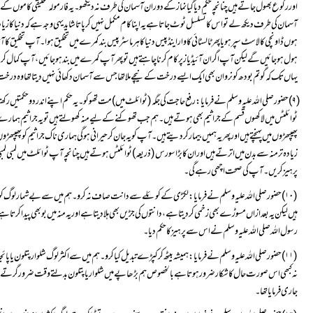
یہاں تک کہ گوتم بودھ کو نروان بھی ایک ایسے درخت کے نیچے ملا تھا جس سے آسمان دکھائی نہیں دیتا تھا وہ درخت اتن
پرہیز کریں۔ آپ کی صحت اچھی رہے گی۔
رسول اللہ صلی اللہ علیہ وسلم نے اس سے پرہیز کا حکم دیا۔
جاری فرمایاتھا۔