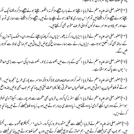
چنانچہ شک سے بچنا ضروری ہوتا ہے۔
ہے اور ہم بلاوجہ دوسرے لوگوں کو اپنی طرف متوجہ بھی کر لیتے ہیں۔
ملیں گے۔
برائیوں سے پاک ہوسکتا ہے۔
ہوتے تو غلط فہمیاں پیدا ہوتی ہیں اور یہ غلط فہمیاں معاشرتی بگاڑ کا باعث بنتی ہیں چنانچہ ہم جب بھی بولیں بلند وا
کرنے دیں۔