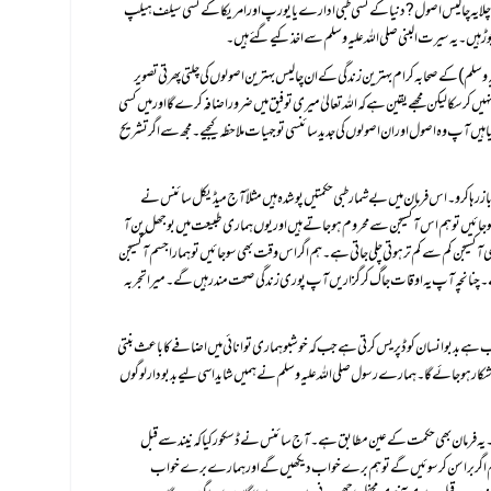
 ہیں ۔یہ سیرت البنی صلی اللہ علیہ وسلم سے اخذ کیے گئے ہیں۔