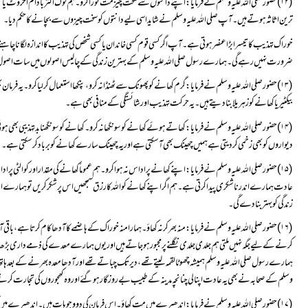
ترین اثاثہ ہوتے ہیں۔ آپ صلی اللہ علیہ وسلم نے شاید اسی لیے دانتوں کو سخت چیزوں سے بچانے کا حکم دیا۔
ضرورت نہیں رہے گی۔ ہمارے رسول صلی اللہ علیہ وسلم کے بہترین زندگی کے چالیس اصولوں میں سات اصول صرف
بیکٹیریا کھانے کو زہریلا بنا دیتے ہیں۔یہ حرکت تہذیب اور شائستگی کے منافی بھی ہے۔
دیواروں کو بھی زخمی کر دیتی ہے ہمیں چھینک بھی آ سکتی ہے اور یہ چھینک سارے کھانے کو برباد کرسکتی ہے۔
زندگی کو بہتر بنا دے گی۔
وسلم کے صحابہ نے بھی یہ عادت اپنا لی چنانچہ مدینہ کے طبیب بے روزگار ہو گئے اور وہ کھجوروں کی تجارت کر