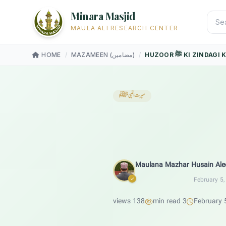
Minara Masjid
MAULA ALI RESEARCH CENTER
H ﷺ KI ZINDAGI KE…
/
MAZAMEEN (مضامین)
/
HOME
سیرت النبیﷺ
Maulana Mazhar Husain Ale
February 5,
138 views
3 min read
February 