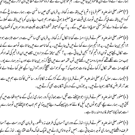
ہمارے آنے والے دن کا موڈ بن جائیں گے ۔ہم خوابوں کے طے کردہ موڈ کے مطابق دن گزار تے ہیں چنانچہ نین
سے کھانے والے اکثر منفی سوچ والے ملیں گے۔ یہ آپ کو ہمیشہ شکوہ شکایت غیبت اور دوسروں کو نقصان پ
گا جسے منہ سے لقمہ نکال کر کھانے کی عادت ہو جب کہ آپ کو ہونٹ بھینچ کر اور آواز پیدا کیے بغیر کھانے والے
جلد آرتھریٹس کا شکار ہو جاتے ہیں ۔یہ جوڑوں کے درد کی شکایت بھی کرتے ہیں۔
اسے جھاڑ لینا ہمیشہ فائدہ مند رہتا ہے۔