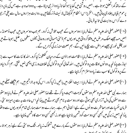
دے کر اس روایت کی تائید فرمائی۔
اور چغل خوری جیسے امراض سے بچ جائیں گے، ہم صحت مند زندگی گزاریں گے ۔
کے پروٹوکول کا سب سے زیادہ احترام کرنا چاہیے۔ 
(۲۰)حضورصلی اللہ علیہ وسلم نے فرمایا: بیت الخلاء میں باتیں نہ کیا کرو۔ اس کی وجہ جراثیم ہیں۔ہم پچھلے صفحے میں اس کا تفصیل سے ذکر کر چکے ہیں۔
چنانچہ ہمیں زندگی میں کبھی کسی دوست کو دشمن بناناچاہیے اور نہ کبھی کسی دوست کا دشمن بننا چاہیے۔