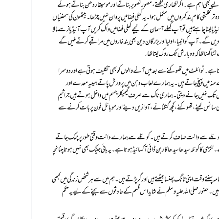
ا گھنا تھا کہ وہ بارش تک روک لیتا تھا۔