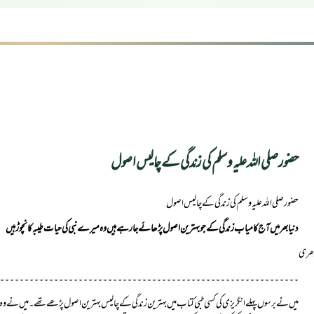
حضورصلی اللہ علیہ وسلم کی زندگی کے چالیس اصول
حضورصلی اللہ علیہ وسلم کی زندگی کے چالیس اصول
دنیابھرمیں آج کامیاب زندگی کے جوبہترین اصول پڑھائے جارہے ہیں وہ میرے نبی کی حیات طیبہ کانچوڑہیں
۔۔۔۔۔۔۔۔۔۔۔۔۔۔۔۔۔۔۔۔۔۔۔۔۔۔۔۔۔۔۔۔۔۔۔۔۔۔۔۔۔۔۔۔۔۔۔۔۔۔۔۔۔۔۔۔۔۔۔۔۔