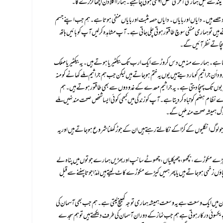
د سے قبل ہماری آخری محفل اچھی ہونی چاہیے۔ ہمارا اگلا دن اچھا گزرے گا۔
ہنچاتے نظر آئیں گے۔
 لوگ ہمیشہ صحت مند ملیں گے۔